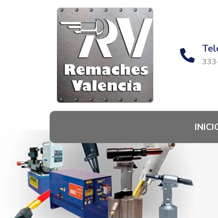
Ir
al
contenido
Tel
333
INICI