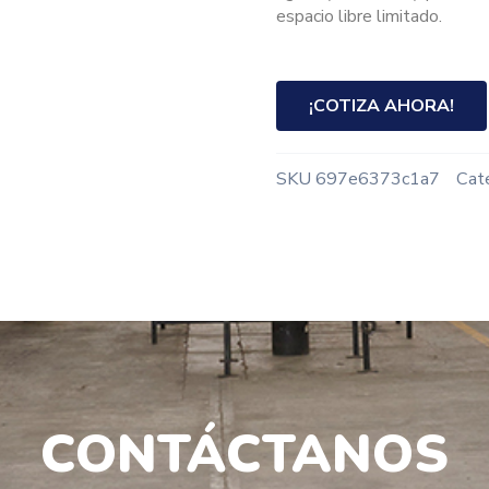
espacio libre limitado.
¡COTIZA AHORA!
SKU
697e6373c1a7
Cat
CONTÁCTANOS