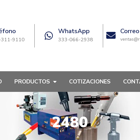
éfono
WhatsApp
Correo
-311-9110
333-066-2938
ventas@r
O
PRODUCTOS
COTIZACIONES
CONT
2480